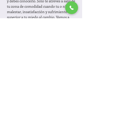
y debes conocerlo. Sólo te atreves a salir de 
tu zona de comodidad cuando tu o nivel de 
malestar, insatisfacción y sufrimiento es 
superior a tu miedo al cambio. Vamos a 
limpiar nuestra mente de basura, para 
frontar mis circunstancias con mayores 
niveles…
Leer Más
Precio e inscripción
En caso de que desees
asistir, rellena el formulario
en
reserva tu plaza
.
Posteriormente, te enviaremos un
correo electrónico para proceder al
pago.