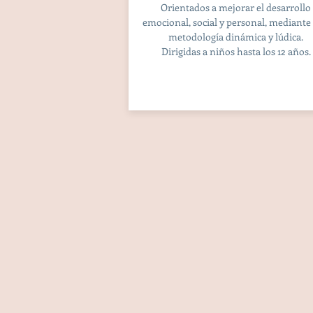
Orientados a mejorar el desarrollo
emocional, social y personal, mediante
metodología dinámica y lúdica.
Dirigidas a niños hasta los 12 años.