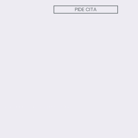
PIDE CITA
rmaciones
s a crecer como persona