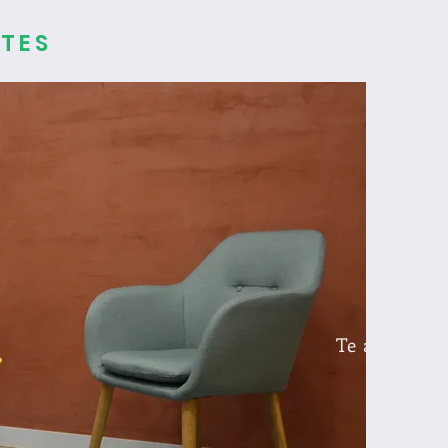
TES
fo
Te ayudamo